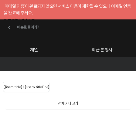
'이메일 인증'이 완료되지 않으면 서비스 이용이 제한될 수 있으니 이메일 인증
을 완료해 주세요.
인증 메일 발송하기
메뉴로 돌아가기
메뉴로 돌아가기
확인
호스트센터
채널
최근 본 행사
UserLastName()
카테고리
Categories
|
무료행사개설
Host your event for fr
{{ user.name }}
님
채널 리스트
{{channelEvent.SortType.name}}
{{item.title}}
{{ user.name }}
{{item.titleEn}}
님
로그인 해주세요
Close sidebar
Language
{{ user.email }}
{{
{{ item.Title
filter.name
내 정보 수정
전체 카테고리
{{ user.email}}
?
}}
행사
검색 결과 더 보기
{{item.Title}}
item.Title[0]
내 정보 수정
: "" }}
신청 행사
채널
검색 결과 더 보기