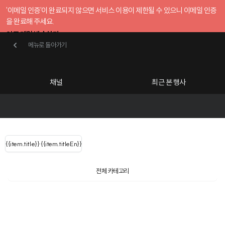
'이메일 인증'이 완료되지 않으면 서비스 이용이 제한될 수 있으니 이메일 인증
을 완료해 주세요.
인증 메일 발송하기
메뉴로 돌아가기
메뉴로 돌아가기
확인
호스트센터
채널
최근 본 행사
UserLastName()
카테고리
Categories
|
무료행사개설
Host your event for fr
{{ user.name }}
님
채널 리스트
{{channelEvent.SortType.name}}
{{item.title}}
{{ user.name }}
{{item.titleEn}}
님
로그인 해주세요
Close sidebar
Language
{{ user.email }}
{{
{{ item.Title
filter.name
내 정보 수정
전체 카테고리
{{ user.email}}
?
}}
행사
검색 결과 더 보기
{{item.Title}}
item.Title[0]
내 정보 수정
: "" }}
신청 행사
채널
검색 결과 더 보기