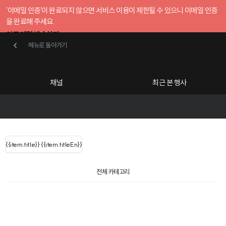
'이메일 인증'이 완료되지 않으면 서비스 이용이 제한될 수 있으니 이메일 인증
을 완료해 주세요.
인증 메일 발송하기
메뉴로 돌아가기
메뉴로 돌아가기
확인
호스트센터
채널
최근 본 행사
UserLastName()
카테고리
Categories
|
무료행사개설
Host your event for fr
{{ user.name }}
님
채널 리스트
{{channelEvent.SortType.name}}
{{item.title}}
{{ user.name }}
{{item.titleEn}}
님
로그인 해주세요
Close sidebar
Language
{{ user.email }}
{{
{{ item.Title
filter.name
내 정보 수정
전체 카테고리
{{ user.email}}
?
}}
행사
검색 결과 더 보기
{{item.Title}}
item.Title[0]
내 정보 수정
: "" }}
신청 행사
채널
검색 결과 더 보기