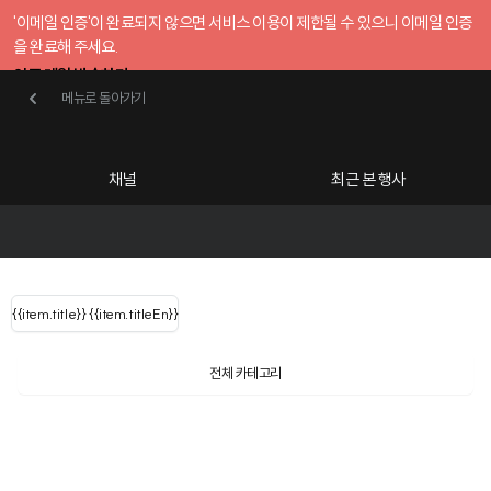
'이메일 인증'이 완료되지 않으면 서비스 이용이 제한될 수 있으니 이메일 인증
을 완료해 주세요.
인증 메일 발송하기
메뉴로 돌아가기
메뉴로 돌아가기
확인
호스트센터
채널
최근 본 행사
UserLastName()
카테고리
Categories
|
무료행사개설
Host your event for fr
{{ user.name }}
님
채널 리스트
{{channelEvent.SortType.name}}
{{item.title}}
{{ user.name }}
{{item.titleEn}}
님
로그인 해주세요
Close sidebar
Language
{{ user.email }}
{{
{{ item.Title
filter.name
내 정보 수정
전체 카테고리
{{ user.email}}
?
}}
행사
검색 결과 더 보기
{{item.Title}}
item.Title[0]
내 정보 수정
: "" }}
신청 행사
채널
검색 결과 더 보기