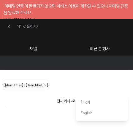
'이메일 인증'이 완료되지 않으면 서비스 이용이 제한될 수 있으니 이메일 인증
을 완료해 주세요.
인증 메일 발송하기
메뉴로 돌아가기
메뉴로 돌아가기
확인
호스트센터
채널
최근 본 행사
UserLastName()
카테고리
Categories
|
무료행사개설
Host your event for fr
{{ user.name }}
님
채널 리스트
{{channelEvent.SortType.name}}
{{item.title}}
{{ user.name }}
{{item.titleEn}}
님
로그인 해주세요
Close sidebar
Language
{{ user.email }}
{{
{{ item.Title
filter.name
내 정보 수정
전체 카테고리
한국어
{{ user.email}}
?
}}
행사
검색 결과 더 보기
{{item.Title}}
item.Title[0]
English
내 정보 수정
: "" }}
신청 행사
채널
검색 결과 더 보기