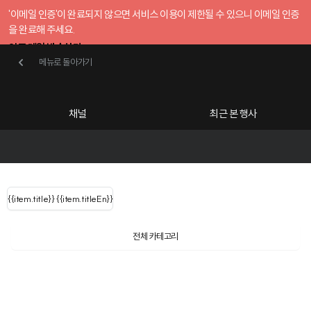
'이메일 인증'이 완료되지 않으면 서비스 이용이 제한될 수 있으니 이메일 인증
을 완료해 주세요.
인증 메일 발송하기
메뉴로 돌아가기
메뉴로 돌아가기
확인
호스트센터
채널
최근 본 행사
UserLastName()
카테고리
Categories
|
무료행사개설
Host your event for fr
{{ user.name }}
님
채널 리스트
{{channelEvent.SortType.name}}
{{item.title}}
{{ user.name }}
{{item.titleEn}}
님
로그인 해주세요
Close sidebar
Language
{{ user.email }}
{{
{{ item.Title
filter.name
내 정보 수정
전체 카테고리
{{ user.email}}
?
}}
행사
검색 결과 더 보기
{{item.Title}}
item.Title[0]
내 정보 수정
: "" }}
신청 행사
채널
검색 결과 더 보기