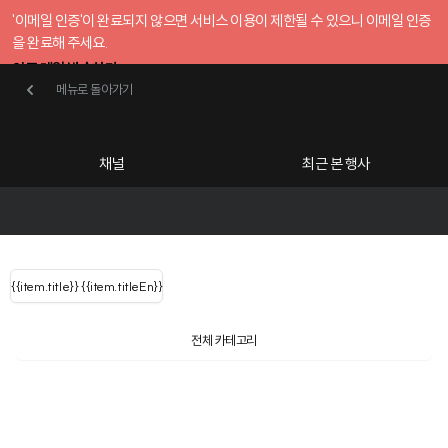
'이메일 인증'이 완료되지 않으면 서비스 이용이 제한될 수 있으니 이메일 인증
을 완료해 주세요.
인증 메일 발송하기
메뉴로 돌아가기
메뉴로 돌아가기
확인
호스트센터
채널
최근 본 행사
UserLastName()
카테고리
Categories
|
무료행사개설
Host your event for fr
{{ user.name }}
님
채널 리스트
{{channelEvent.SortType.name}}
{{item.title}}
{{ user.name }}
{{item.titleEn}}
님
로그인 해주세요
Close sidebar
Language
{{ user.email }}
{{
{{ item.Title
filter.name
내 정보 수정
전체 카테고리
{{ user.email}}
?
}}
행사
검색 결과 더 보기
{{item.Title}}
item.Title[0]
내 정보 수정
: "" }}
신청 행사
채널
검색 결과 더 보기