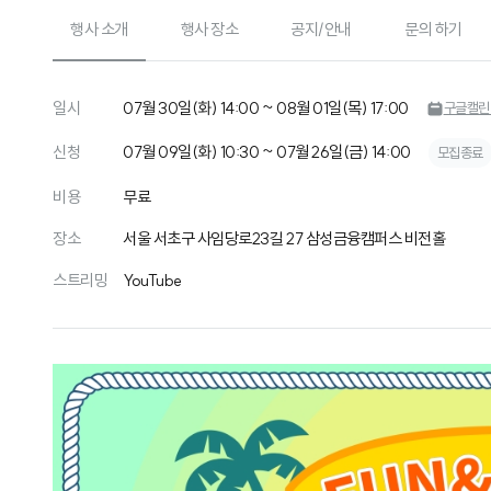
행사 소개
행사 장소
공지/안내
문의 하기
일시
07월 30일(화) 14:00 ~ 08월 01일(목) 17:00
구글캘린
신청
07월 09일(화) 10:30 ~ 07월 26일(금) 14:00
모집종료
비용
무료
장소
서울 서초구 사임당로23길 27 삼성금융캠퍼스 비전홀
스트리밍
YouTube