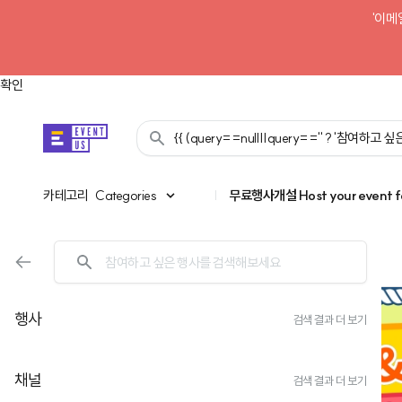
'이메
확인
{{ (query==null||query=='' ? '참여하고
카테고리
카테고리
Categories
|
무료행사개설
Host your event f
행사
검색 결과 더 보기
채널
검색 결과 더 보기