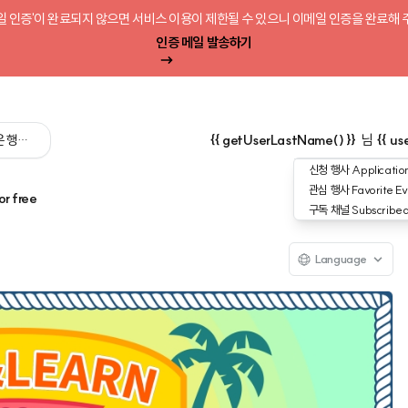
일 인증'이 완료되지 않으면 서비스 이용이 제한될 수 있으니 이메일 인증을 완료해 
인증 메일 발송하기
 싶은 행사를 검색해 보세요':query) }}
{{ getUserLastName() }}
님
{{ us
신청 행사
Application
관심 행사
Favorite Ev
or free
구독 채널
Subscribe
Language