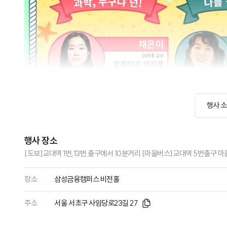
행사 
행사 장소
[도보]교대역 1번,13번 출구에서 10분거리 [마을버스]교대역 5번출구
장소
삼성금융캠퍼스 비전홀
주소
서울 서초구 사임당로23길 27