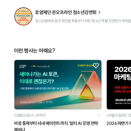
호암재단 온오프라인 청소년강연회
청소년들에게 꿈과 희망을 북돋우기 위한 청소년 특별 강연회가 개최됩
이런 행사는 어때요?
08월26일(수)
온라인
09월01일(화)
AD
비용 통제부터 사내 에이전트까지, 멀티 AI 운영 전략
2026 하반기
웨비나