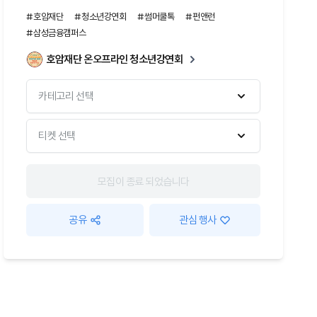
#호암재단
#청소년강연회
#썸머쿨톡
#펀앤런
#삼성금융캠퍼스
호암재단 온오프라인 청소년강연회
카테고리 선택
티켓 선택
모집이 종료 되었습니다
공유
관심 행사