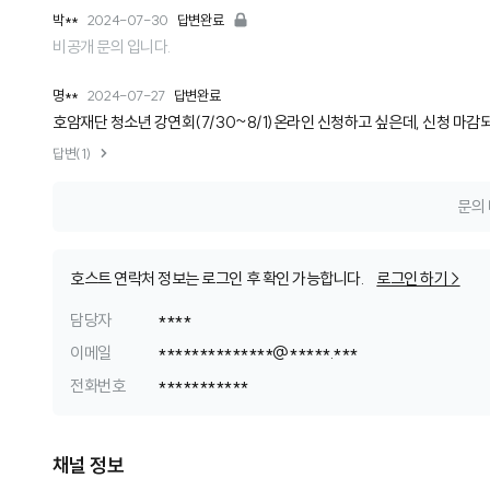
박**
2024-07-30
답변완료
비공개 문의 입니다.
명**
2024-07-27
답변완료
호암재단 청소년 강연회(7/30~8/1)온라인 신청하고 싶은데, 신청 마감
답변(1)
문의 
호스트 연락처 정보는 로그인 후 확인 가능합니다.
로그인 하기 >
담당자
****
이메일
*
*
*
*
*
*
*
*
*
*
*
*
*
*
@
*
*
*
*
*
.
*
*
*
전화번호
*
*
*
*
*
*
*
*
*
*
*
채널 정보