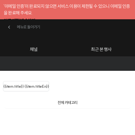
'이메일 인증'이 완료되지 않으면 서비스 이용이 제한될 수 있으니 이메일 인증
을 완료해 주세요.
인증 메일 발송하기
메뉴로 돌아가기
메뉴로 돌아가기
확인
호스트센터
채널
최근 본 행사
UserLastName()
카테고리
Categories
|
무료행사개설
Host your event for fr
{{ user.name }}
님
채널 리스트
{{channelEvent.SortType.name}}
{{item.title}}
{{ user.name }}
{{item.titleEn}}
님
로그인 해주세요
Close sidebar
Language
{{ user.email }}
{{
{{ item.Title
filter.name
내 정보 수정
전체 카테고리
{{ user.email}}
?
}}
행사
검색 결과 더 보기
{{item.Title}}
item.Title[0]
내 정보 수정
: "" }}
신청 행사
채널
검색 결과 더 보기