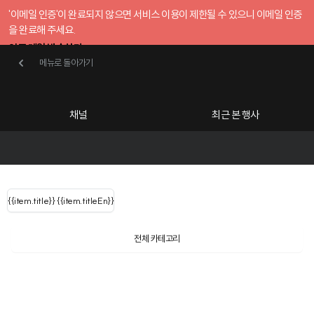
'이메일 인증'이 완료되지 않으면 서비스 이용이 제한될 수 있으니 이메일 인증
을 완료해 주세요.
인증 메일 발송하기
메뉴로 돌아가기
메뉴로 돌아가기
확인
호스트센터
채널
최근 본 행사
UserLastName()
카테고리
Categories
|
무료행사개설
Host your event for fr
{{ user.name }}
님
채널 리스트
{{channelEvent.SortType.name}}
{{item.title}}
{{ user.name }}
{{item.titleEn}}
님
로그인 해주세요
Close sidebar
Language
{{ user.email }}
{{
{{ item.Title
filter.name
내 정보 수정
전체 카테고리
{{ user.email}}
?
}}
행사
검색 결과 더 보기
{{item.Title}}
item.Title[0]
내 정보 수정
: "" }}
신청 행사
채널
검색 결과 더 보기