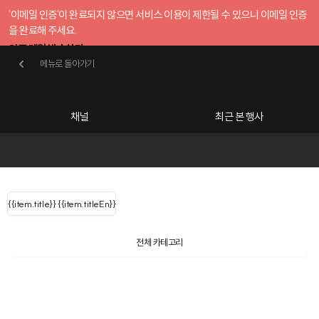
'이메일 인증'이 완료되지 않으면 서비스 이용이 제한될 수 있으니 이메일 인증
을 완료해 주세요.
인증 메일 발송하기
메뉴로 돌아가기
메뉴로 돌아가기
확인
호스트센터
채널
최근 본 행사
UserLastName()
카테고리
Categories
|
무료행사개설
Host your event for fr
{{ user.name }}
님
채널 리스트
{{channelEvent.SortType.name}}
{{item.title}}
{{ user.name }}
{{item.titleEn}}
님
로그인 해주세요
Close sidebar
Language
{{ user.email }}
{{
{{ item.Title
filter.name
내 정보 수정
전체 카테고리
{{ user.email}}
?
}}
행사
검색 결과 더 보기
{{item.Title}}
item.Title[0]
내 정보 수정
: "" }}
신청 행사
채널
검색 결과 더 보기