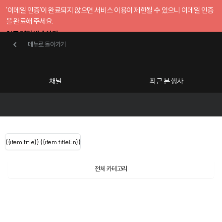
'이메일 인증'이 완료되지 않으면 서비스 이용이 제한될 수 있으니 이메일 인증
을 완료해 주세요.
인증 메일 발송하기
메뉴로 돌아가기
메뉴로 돌아가기
확인
호스트센터
채널
최근 본 행사
UserLastName()
카테고리
Categories
|
무료행사개설
Host your event for fr
{{ user.name }}
님
채널 리스트
{{channelEvent.SortType.name}}
{{item.title}}
{{ user.name }}
{{item.titleEn}}
님
로그인 해주세요
Close sidebar
Language
{{ user.email }}
{{
{{ item.Title
filter.name
내 정보 수정
전체 카테고리
{{ user.email}}
?
}}
행사
검색 결과 더 보기
{{item.Title}}
item.Title[0]
내 정보 수정
: "" }}
신청 행사
채널
검색 결과 더 보기