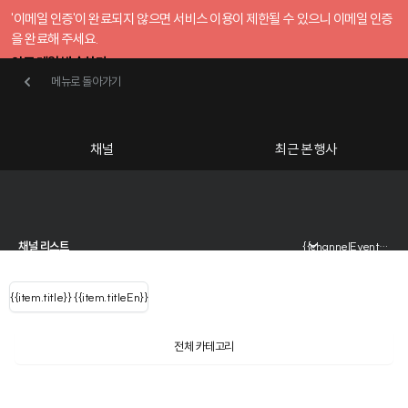
'이메일 인증'이 완료되지 않으면 서비스 이용이 제한될 수 있으니 이메일 인증
을 완료해 주세요.
인증 메일 발송하기
메뉴로 돌아가기
메뉴로 돌아가기
확인
호스트센터
채널
최근 본 행사
UserLastName()
{{ (query==null||query=='' ? '참여하고 싶은 행사를 검색해 보세요':query)
카테고리
Categories
|
무료행사개설
Host your event for fr
{{ user.name }}
님
채널 리스트
{{channelEvent.SortType.name}}
{{ user.email }}
{{
{{item.title}}
{{ user.name }}
{{item.titleEn}}
님
로그인 해주세요
Close sidebar
{{ item.Title
filter.name
내 정보 수정
?
}}
{{item.Title}}
item.Title[0]
전체 카테고리
{{ user.email}}
멀티 AI 운영 전략 웨비나
: "" }}
행사
검색 결과 더 보기
신청 행사
밋
비용 통제부터 사내 에이전
내 정보 수정