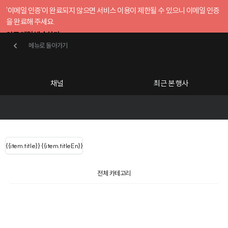
'이메일 인증'이 완료되지 않으면 서비스 이용이 제한될 수 있으니 이메일 인증
을 완료해 주세요.
인증 메일 발송하기
메뉴로 돌아가기
메뉴로 돌아가기
확인
호스트센터
채널
최근 본 행사
UserLastName()
카테고리
Categories
|
무료행사개설
Host your event for fr
{{ user.name }}
님
채널 리스트
{{channelEvent.SortType.name}}
{{item.title}}
{{ user.name }}
{{item.titleEn}}
님
로그인 해주세요
Close sidebar
Language
{{ user.email }}
{{
{{ item.Title
filter.name
내 정보 수정
전체 카테고리
{{ user.email}}
?
}}
행사
검색 결과 더 보기
{{item.Title}}
item.Title[0]
내 정보 수정
: "" }}
신청 행사
채널
검색 결과 더 보기